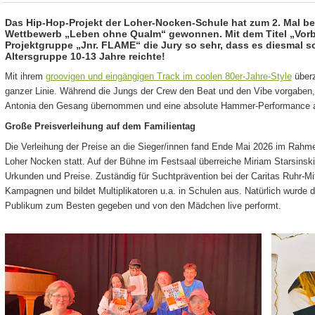
Das Hip-Hop-Projekt der Loher-Nocken-Schule hat zum 2. Mal b
Wettbewerb „Leben ohne Qualm“ gewonnen. Mit dem Titel „Vorb
Projektgruppe „Jnr. FLAME“ die Jury so sehr, dass es diesmal sog
Altersgruppe 10-13 Jahre reichte!
Mit ihrem
groovigen und eingängigen Track im coolen 80er-Jahre-Style
überz
ganzer Linie. Während die Jungs der Crew den Beat und den Vibe vorgaben,
Antonia den Gesang übernommen und eine absolute Hammer-Performance ab
Große Preisverleihung auf dem Familientag
Die Verleihung der Preise an die Sieger/innen fand Ende Mai 2026 im Rahm
Loher Nocken statt. Auf der Bühne im Festsaal überreiche Miriam Starsinsk
Urkunden und Preise. Zuständig für Suchtprävention bei der Caritas Ruhr-Mit
Kampagnen und bildet Multiplikatoren u.a. in Schulen aus. Natürlich wurde d
Publikum zum Besten gegeben und von den Mädchen live performt.