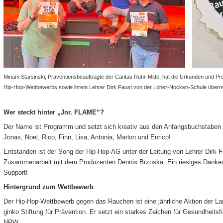
Miriam Starsinski, Präventionsbeauftragte der Caritas Ruhr-Mitte, hat die Urkunden und 
Hip-Hop-Wettbewerbs sowie ihrem Lehrer Dirk Faust von der Loher-Nocken-Schule überre
Wer steckt hinter „Jnr. FLAME“?
Der Name ist Programm und setzt sich kreativ aus den Anfangsbuchstabe
Jonas, Noel, Rico, Finn, Lisa, Antonia, Marlon und Enrico!
Entstanden ist der Song der Hip-Hop-AG unter der Leitung von Lehrer Dirk Fa
Zusammenarbeit mit dem Produzenten Dennis Brzoska. Ein riesiges Dankes
Support!
Hintergrund zum Wettbewerb
Der Hip-Hop-Wettbewerb gegen das Rauchen ist eine jährliche Aktion der La
ginko Stiftung für Prävention. Er setzt ein starkes Zeichen für Gesundheits
NRW.