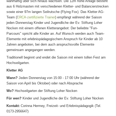
wahrhaftig über sich hinaus wachsen. Die 12m hohe Anlage besteht
aus 6 Holzmasten mit verschiedenen Kletter- und Balancierstrecken
sowie einer 97m langen Seilrutsche (Flying Fox). Das Kletter AG-
Team (
ERCA-zertifizierte Trainer
)
empfängt
während der Saison
jeden Donnerstag Kinder und Jugendliche der Ev. Stiftung Loher
Nocken mit einem offenen Kletterangebot: Der
beliebte
"Fun-
Parcours" spricht alle Kinder an. Auf Wunsch werden auch Team-
Elemente
mit erlebnispädagogischem Anspruch
für Kinder ab 10
Jahren angeboten, bei dem auch anspruchsvolle Elemente
gemeinsam angegangen werden.
Traditionell beginnt und endet die Saison mit einem tollen Fest am
Hochseilgarten.
Kletter AG
Wann?
Jeden Donnerstag von 15:00 - 17:00 Uhr (während der
Saison von April bis Oktober) oder nach Absprache
Wo?
Hochseilgarten der Stiftung Loher Nocken
Für wen?
Kinder und Jugendliche der Ev. Stiftung Loher Nocken
Kontakt:
Corinna Hermey, Freizeit- und Erlebnispädagogik (Tel.
0173-2956647
)