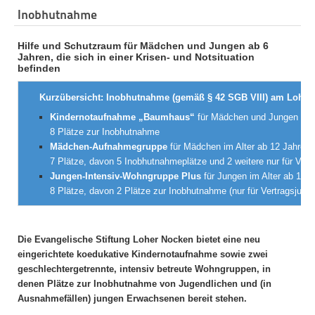
Inobhutnahme
Hilfe und Schutzraum für Mädchen und Jungen ab 6
Jahren, die sich in einer Krisen- und Notsituation
befinden
Kurzübersicht: Inobhutnahme (gemäß § 42 SGB VIII) am Loher
Kindernotaufnahme „Baumhaus“
für Mädchen und Jungen
im 
8 Plätze zur
Inobhutnahme
Mädchen-Aufnahmegruppe
für Mädchen im Alter ab 12 Jahren
7 Plätze, davon 5
Inobhutnahmeplätze und 2 weitere nur
für Ver
Jungen-Intensiv-Wohngruppe Plus
für Jungen im Alter ab 12 J
8 Plätze, davon 2
Plätze zur
Inobhutnahme
(nur für Vertragsjug
Die Evangelische Stiftung Loher Nocken bietet eine neu
eingerichtete koedukative Kindernotaufnahme sowie zwei
geschlechtergetrennte, intensiv betreute Wohngruppen, in
denen Plätze zur Inobhutnahme von Jugendlichen und (in
Ausnahmefällen) jungen Erwachsenen bereit stehen.