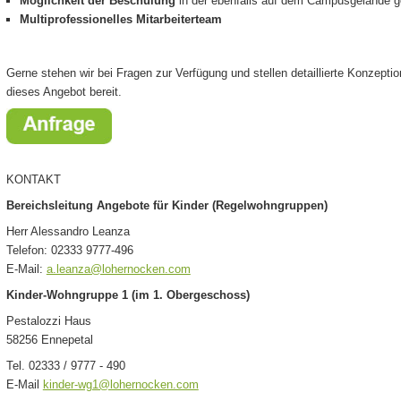
Möglichkeit der Beschulung
in der ebenfalls auf dem Campusgelände 
Multiprofessionelles Mitarbeiterteam
Gerne stehen wir bei Fragen zur Verfügung und stellen detaillierte Konzept
dieses Angebot bereit.
KONTAKT
Bereichsleitung Angebote für Kinder (Regelwohngruppen)
Herr Alessandro Leanza
Telefon: 02333 9777-496
E-Mail:
a.leanza@lohernocken.com
Kinder-Wohngruppe 1
(im 1. Obergeschoss)
Pestalozzi Haus
58256 Ennepetal
Tel. 02333 / 9777 - 490
E-Mail
kinder-wg1@lohernocken.com